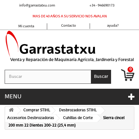
info@garrastatxu.com
+34 - 946690173
MAS DE 40 AÑOS A SU SERVICIO NOS AVALAN
Contacto
ayuda?
Mi cuenta
0
Buscar
MENU
Comprar STIHL
Desbrozadoras STIHL
Accesorios Desbrozadoras
Cuhillas de Corte
Sierra cincel
200 mm 22 Dientes 200-22 (25,4 mm)