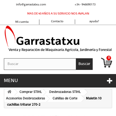
info@garrastatxu.com
+34 - 946690173
MAS DE 40 AÑOS A SU SERVICIO NOS AVALAN
Contacto
ayuda?
Mi cuenta
0
Buscar
MENU
Comprar STIHL
Desbrozadoras STIHL
Accesorios Desbrozadoras
Cuhillas de Corte
Maletin 10
cuchillas triturar 270-2