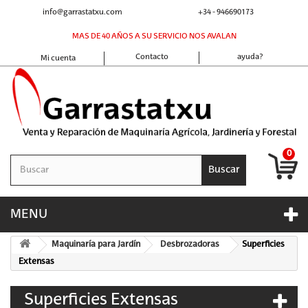
info@garrastatxu.com
+34 - 946690173
MAS DE 40 AÑOS A SU SERVICIO NOS AVALAN
Contacto
ayuda?
Mi cuenta
0
Buscar
MENU
Maquinaría para Jardín
Desbrozadoras
Superficies
Extensas
Superficies Extensas