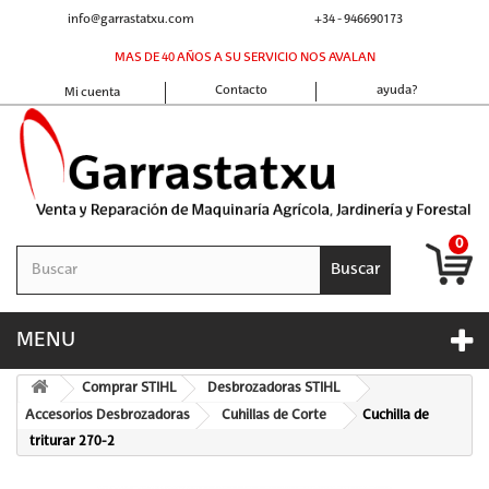
info@garrastatxu.com
+34 - 946690173
MAS DE 40 AÑOS A SU SERVICIO NOS AVALAN
Contacto
ayuda?
Mi cuenta
0
Buscar
MENU
Comprar STIHL
Desbrozadoras STIHL
Accesorios Desbrozadoras
Cuhillas de Corte
Cuchilla de
triturar 270-2