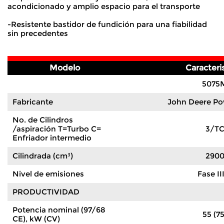
acondicionado y amplio espacio para el transporte
-Resistente bastidor de fundición para una fiabilidad
sin precedentes
Modelo
Caracteri
5075
Fabricante
John Deere Po
No. de Cilindros
/aspiración T=Turbo C=
3/T
Enfriador intermedio
Cilindrada (cm³)
290
Nivel de emisiones
Fase II
PRODUCTIVIDAD
Potencia nominal (97/68
55 (75
CE), kW (CV)