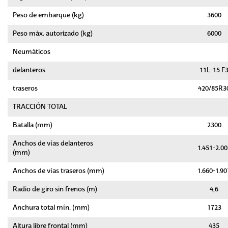
Peso de embarque (kg)
3600
Peso máx. autorizado (kg)
6000
Neumáticos
delanteros
11L-15 F
traseros
420/85R3
TRACCIÓN TOTAL
Batalla (mm)
2300
Anchos de vías delanteros
1.451-2.00
(mm)
Anchos de vías traseros (mm)
1.660-1.90
Radio de giro sin frenos (m)
4,6
Anchura total mín. (mm)
1723
Altura libre frontal (mm)
435