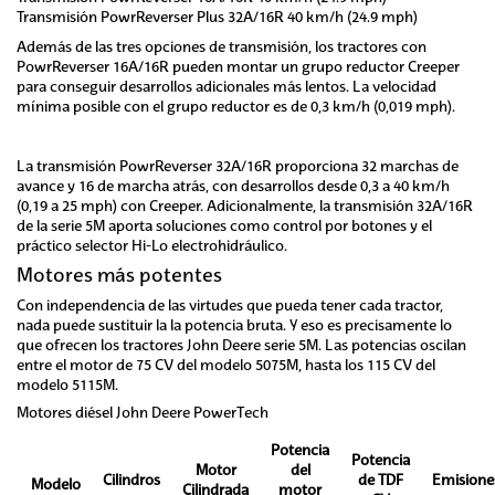
Transmisión PowrReverser Plus 32A/16R 40 km/h (24.9 mph)
Además de las tres opciones de transmisión, los tractores con
PowrReverser 16A/16R pueden montar un grupo reductor Creeper
para conseguir desarrollos adicionales más lentos. La velocidad
mínima posible con el grupo reductor es de 0,3 km/h (0,019 mph).
La transmisión PowrReverser 32A/16R proporciona 32 marchas de
avance y 16 de marcha atrás, con desarrollos desde 0,3 a 40 km/h
(0,19 a 25 mph) con Creeper. Adicionalmente, la transmisión 32A/16R
de la serie 5M aporta soluciones como control por botones y el
práctico selector Hi-Lo electrohidráulico.
Motores más potentes
Con independencia de las virtudes que pueda tener cada tractor,
nada puede sustituir la la potencia bruta. Y eso es precisamente lo
que ofrecen los tractores John Deere serie 5M. Las potencias oscilan
entre el motor de 75 CV del modelo 5075M, hasta los 115 CV del
modelo 5115M.
Motores diésel John Deere PowerTech
Potencia
Potencia
Motor
del
Cilindros
de TDF
Emisione
Modelo
Cilindrada
motor