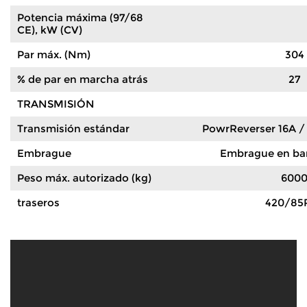
Potencia máxima (97/68
CE), kW (CV)
Par máx. (Nm)
304
% de par en marcha atrás
27
TRANSMISIÓN
Transmisión estándar
PowrReverser 16A / 
Embrague
Embrague en bañ
Peso máx. autorizado (kg)
600
traseros
420/85