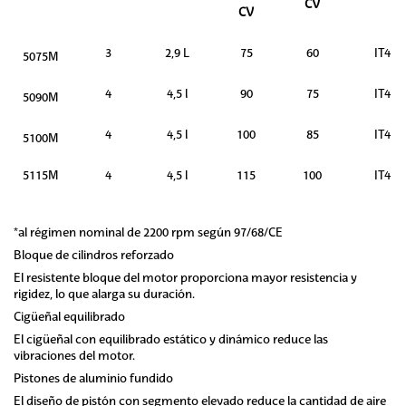
CV
CV
3
2,9 L
75
60
IT4
5075M
4
4,5 l
90
75
IT4
5090M
4
4,5 l
100
85
IT4
5100M
5115M
4
4,5 l
115
100
IT4
*al régimen nominal de 2200 rpm según 97/68/CE
Bloque de cilindros reforzado
El resistente bloque del motor proporciona mayor resistencia y
rigidez, lo que alarga su duración.
Cigüeñal equilibrado
El cigüeñal con equilibrado estático y dinámico reduce las
vibraciones del motor.
Pistones de aluminio fundido
El diseño de pistón con segmento elevado reduce la cantidad de aire