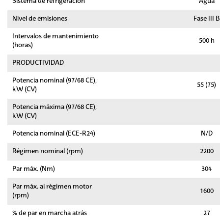
Sistema de refrigeración
Agua
Nivel de emisiones
Fase III B
Intervalos de mantenimiento
500 h
(horas)
PRODUCTIVIDAD
Potencia nominal (97/68 CE),
55 (75)
kW (CV)
Potencia máxima (97/68 CE),
kW (CV)
Potencia nominal (ECE-R24)
N/D
Régimen nominal (rpm)
2200
Par máx. (Nm)
304
Par máx. al régimen motor
1600
(rpm)
% de par en marcha atrás
27