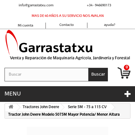
info@garrastatxu.com
+34 - 946690173
MAS DE 40 AÑOS A SU SERVICIO NOS AVALAN
Contacto
ayuda?
Mi cuenta
0
Buscar
MENU
Tractores John Deere
Serie 5M - 75 a 115 CV
Tractor John Deere Modelo 5075M Mayor Potencia/ Menor Altura