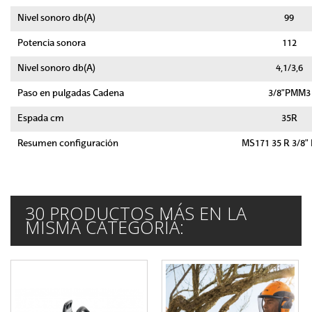
Nivel sonoro db(A)
99
Potencia sonora
112
Nivel sonoro db(A)
4,1/3,6
Paso en pulgadas Cadena
3/8"PMM3
Espada cm
35R
Resumen configuración
MS171 35 R 3/8
30 PRODUCTOS MÁS EN LA
MISMA CATEGORÍA: