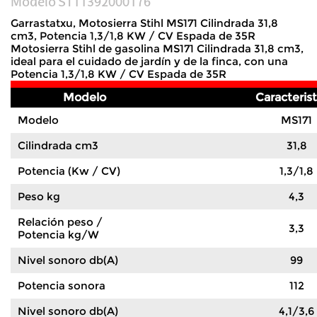
Modelo
ST11392000176
Garrastatxu, Motosierra Stihl MS171 Cilindrada 31,8
cm3, Potencia 1,3/1,8 KW / CV Espada de 35R
Motosierra Stihl de gasolina MS171 Cilindrada 31,8 cm3,
ideal para el cuidado de jardín y de la finca, con una
Potencia 1,3/1,8 KW / CV Espada de 35R
Modelo
Caracterist
Modelo
MS171
Cilindrada cm3
31,8
Potencia (Kw / CV)
1,3/1,8
Peso kg
4,3
Relación peso /
3,3
Potencia kg/W
Nivel sonoro db(A)
99
Potencia sonora
112
Nivel sonoro db(A)
4,1/3,6