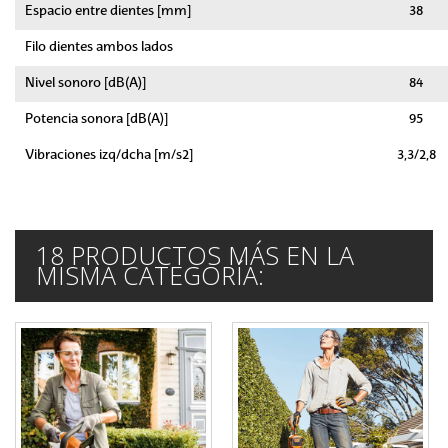
Espacio entre dientes [mm]
38
Filo dientes ambos lados
Nivel sonoro [dB(A)]
84
Potencia sonora [dB(A)]
95
Vibraciones izq/dcha [m/s2]
3,3/2,8
18 PRODUCTOS MÁS EN LA
MISMA CATEGORÍA: