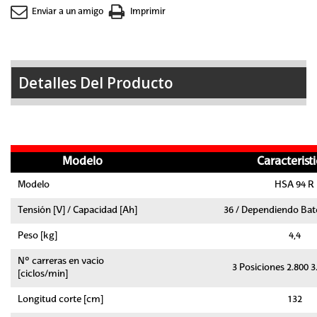
Enviar a un amigo
Imprimir
Detalles Del Producto
Modelo
Caracterist
Modelo
HSA 94 R
Tensión [V] / Capacidad [Ah]
36 / Dependiendo Bate
Peso [kg]
4,4
Nº carreras en vacio
3 Posiciones 2.800 3
[ciclos/min]
Longitud corte [cm]
132