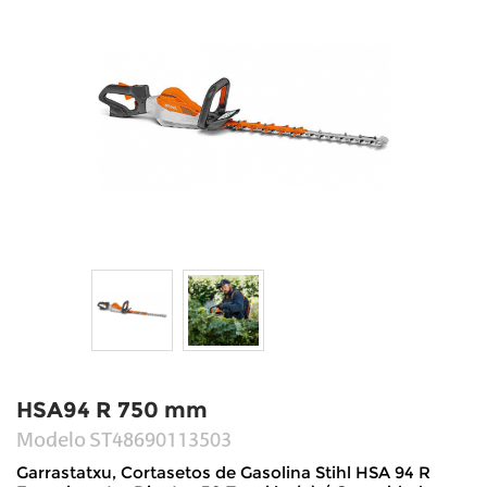
HSA94 R 750 mm
Modelo
ST48690113503
Garrastatxu, Cortasetos de Gasolina Stihl HSA 94 R