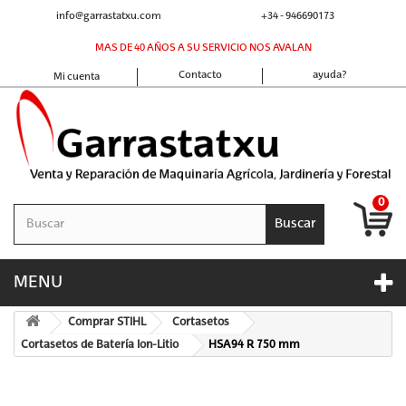
info@garrastatxu.com
+34 - 946690173
MAS DE 40 AÑOS A SU SERVICIO NOS AVALAN
Contacto
ayuda?
Mi cuenta
0
Buscar
MENU
Comprar STIHL
Cortasetos
Cortasetos de Batería Ion-Litio
HSA94 R 750 mm