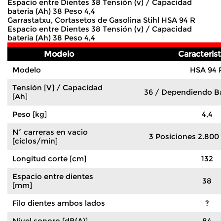
Espacio entre Dientes 38 Tensión (v) / Capacidad
bateria (Ah) 38 Peso 4,4
Garrastatxu, Cortasetos de Gasolina Stihl HSA 94 R
Espacio entre Dientes 38 Tensión (v) / Capacidad
bateria (Ah) 38 Peso 4,4
Modelo
Caracterist
Modelo
HSA 94 
Tensión [V] / Capacidad
36 / Dependiendo Ba
[Ah]
Peso [kg]
4,4
Nº carreras en vacio
3 Posiciones 2.800
[ciclos/min]
Longitud corte [cm]
132
Espacio entre dientes
38
[mm]
Filo dientes ambos lados
?
Nivel sonoro [dB(A)]
84