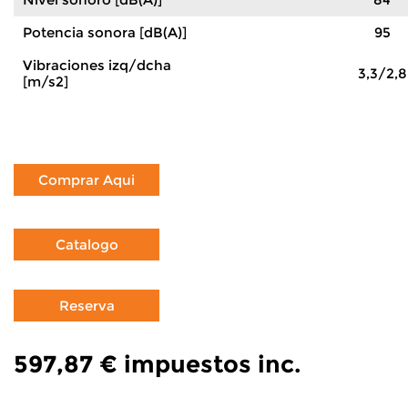
Potencia sonora [dB(A)]
95
Vibraciones izq/dcha
3,3/2,8
[m/s2]
597,87 €
impuestos inc.