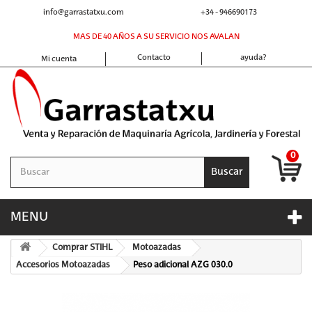
info@garrastatxu.com
+34 - 946690173
MAS DE 40 AÑOS A SU SERVICIO NOS AVALAN
Contacto
ayuda?
Mi cuenta
0
Buscar
MENU
Comprar STIHL
Motoazadas
Accesorios Motoazadas
Peso adicional AZG 030.0