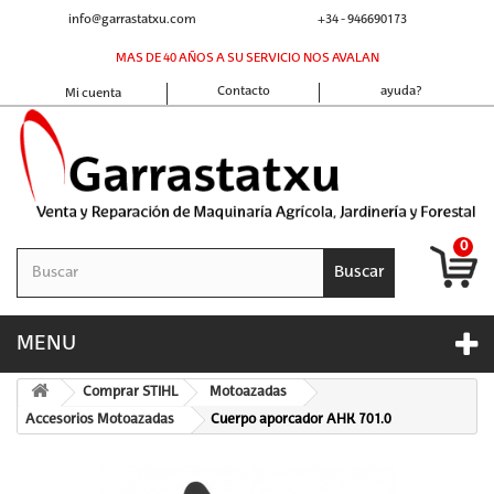
info@garrastatxu.com
+34 - 946690173
MAS DE 40 AÑOS A SU SERVICIO NOS AVALAN
Contacto
ayuda?
Mi cuenta
0
Buscar
MENU
Comprar STIHL
Motoazadas
Accesorios Motoazadas
Cuerpo aporcador AHK 701.0