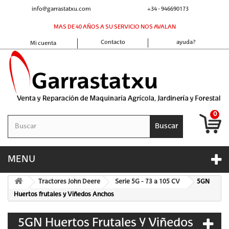
info@garrastatxu.com
+34 - 946690173
MAS DE 40 AÑOS A SU SERVICIO NOS AVALAN
Contacto
ayuda?
Mi cuenta
0
Buscar
MENU
Tractores John Deere
Serie 5G - 73 a 105 CV
5GN
Huertos frutales y Viñedos Anchos
5GN Huertos Frutales Y Viñedos