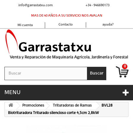
info@garrastatxu.com
+34 - 946690173
MAS DE 40 AÑOS A SU SERVICIO NOS AVALAN
Contacto
ayuda?
Mi cuenta
0
Buscar
MENU
Promociones
Trituradoras de Ramas
BVL28
Biotrituradora Triturado silencioso corte 4,5cm 2,8kW