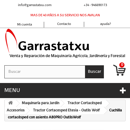
info@garrastatxu.com
+34 - 946690173
MAS DE 40 AÑOS A SU SERVICIO NOS AVALAN
Contacto
ayuda?
Mi cuenta
0
Buscar
MENU
Maquinaría para Jardín
Tractor Cortacésped
Accesorios
Tractor Cortacesped Etesia - Outils Wolf
Cuchilla
cortacésped con asiento A80PRO OutilsWolf