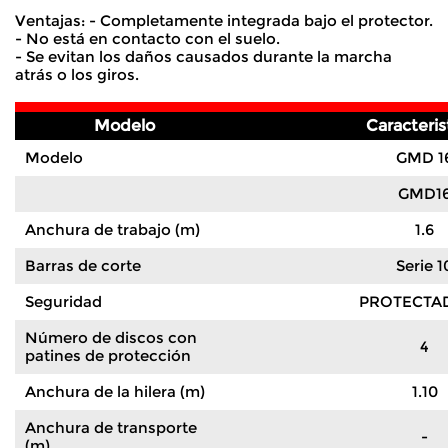
Ventajas: - Completamente integrada bajo el protector.
- No está en contacto con el suelo.
- Se evitan los daños causados durante la marcha
atrás o los giros.
Modelo
Caracteris
Modelo
GMD 1
GMD1
Anchura de trabajo (m)
1.6
Barras de corte
Serie 1
Seguridad
PROTECTA
Número de discos con
4
patines de protección
Anchura de la hilera (m)
1.10
Anchura de transporte
-
(m)