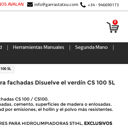
 NOS AVALAN
info@garrastatxu.com
+34 - 946690173
0
d
Herramientas Manuales
Segunda Mano
 100 5L
ra fachadas Disuelve el verdín CS 100 5L
chadas CS 100 / CS100.
chadas, cemento, superficies de madera o enlosadas.
ad por emisiones, el hollín y el polvo más resistentes.
RES PARA HIDROLIMPIADORAS STIHL,
EXCLUSIVOS