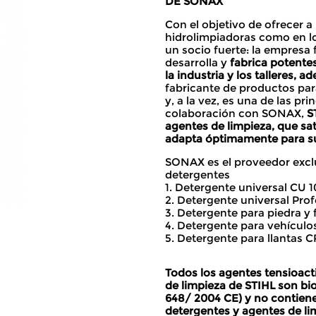
DE SONAX
Con el objetivo de ofrecer a 
hidrolimpiadoras como en lo
un socio fuerte: la empresa
desarrolla y
fabrica potente
la industria y los talleres, 
fabricante de productos par
y, a la vez, es una de las p
colaboración con SONAX,
S
agentes de limpieza, que sat
adapta óptimamente para su
SONAX es el proveedor exclu
detergentes
1. Detergente universal CU 
2. Detergente universal Pro
3. Detergente para piedra y
4. Detergente para vehículo
5. Detergente para llantas C
Todos los agentes tensioact
de limpieza de STIHL son bi
648/ 2004 CE) y no contienen 
detergentes y agentes de lim