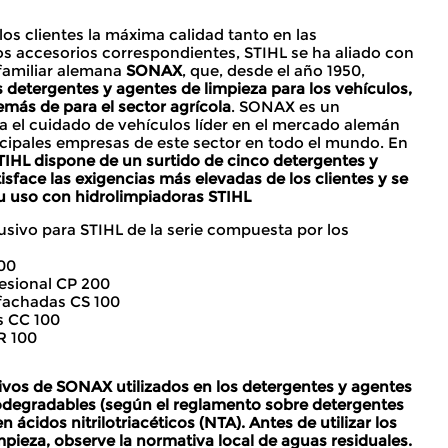
los clientes la máxima calidad tanto en las
s accesorios correspondientes, STIHL se ha aliado con
 familiar alemana
SONAX
, que, desde el año 1950,
s detergentes y agentes de limpieza para los vehículos,
además de para el sector agrícola
. SONAX es un
a el cuidado de vehículos líder en el mercado alemán
rincipales empresas de este sector en todo el mundo. En
TIHL dispone de un surtido de cinco detergentes y
isface las exigencias más elevadas de los clientes y se
 uso con hidrolimpiadoras STIHL
sivo para STIHL de la serie compuesta por los
100
fesional CP 200
 fachadas CS 100
s CC 100
R 100
ivos de SONAX utilizados en los detergentes y agentes
odegradables (según el reglamento sobre detergentes
ácidos nitrilotriacéticos (NTA). Antes de utilizar los
pieza, observe la normativa local de aguas residuales.