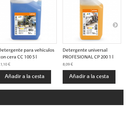
Detergente para vehículos
Detergente universal
De
con cera CC 100 5 l
PROFESIONAL CP 200 1 l
PR
1,10 €
8,09 €
36,
Añadir a la cesta
Añadir a la cesta