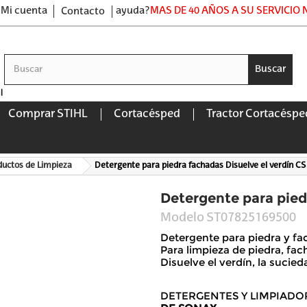
Mi cuenta
ayuda?
MAS DE 40 AÑOS A SU SERVICIO
Contacto
Buscar
Comprar STIHL
Cortacésped
Tractor Cortacéspe
ductos de Limpieza
Detergente para piedra fachadas Disuelve el verdín CS
Detergente para pied
Modelo
ST07825169500
Detergente para piedra y fa
Para limpieza de piedra, fa
Disuelve el verdín, la sucied
DETERGENTES Y LIMPIADO