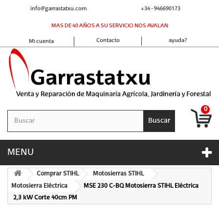
info@garrastatxu.com
+34 - 946690173
MAS DE 40 AÑOS A SU SERVICIO NOS AVALAN
Contacto
ayuda?
Mi cuenta
0
Buscar
MENU
Comprar STIHL
Motosierras STIHL
Motosierra Eléctrica
MSE 230 C-BQ Motosierra STIHL Eléctrica
2,3 kW Corte 40cm PM