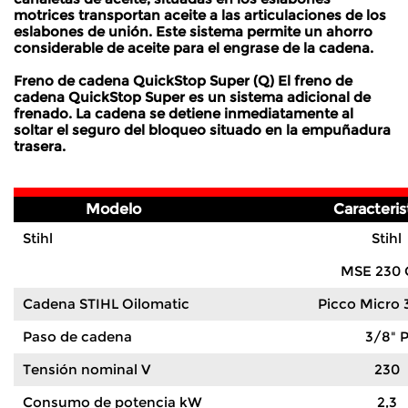
motrices transportan aceite a las articulaciones de los
eslabones de unión. Este sistema permite un ahorro
considerable de aceite para el engrase de la cadena.
Freno de cadena QuickStop Super (Q) El freno de
cadena QuickStop Super es un sistema adicional de
frenado. La cadena se detiene inmediatamente al
soltar el seguro del bloqueo situado en la empuñadura
trasera.
Modelo
Caracteris
Stihl
Stihl
MSE 230 
Cadena STIHL Oilomatic
Picco Micro 
Paso de cadena
3/8" 
Tensión nominal V
230
Consumo de potencia kW
2,3