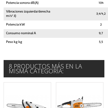
Potencia sonora dB(A)
104
Vibraciones izquierda/derecha
3,4/4,2
m/s² 3)
Potencia kW
2
Consumo nominal A
9,7
Peso kg kg
5,5
8 PRODUCTOS MÁS EN LA
MISMA CATEGORÍA: