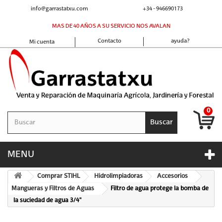
info@garrastatxu.com
+34 - 946690173
MAS DE 40 AÑOS A SU SERVICIO NOS AVALAN
Contacto
ayuda?
Mi cuenta
0
Buscar
MENU
Comprar STIHL
Hidrolimpiadoras
Accesorios
Mangueras y Filtros de Aguas
Filtro de agua protege la bomba de
la suciedad de agua 3/4"