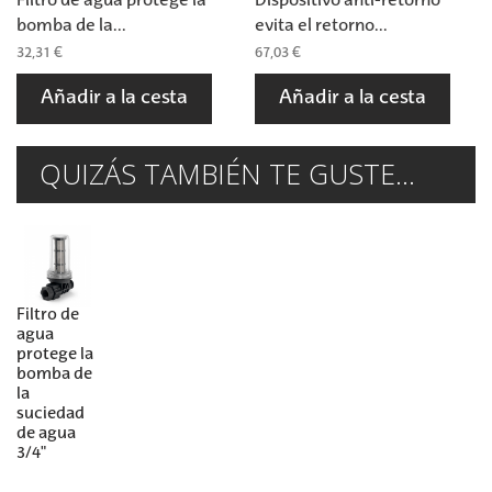
Filtro de agua protege la
Dispositivo anti-retorno
bomba de la...
evita el retorno...
32,31 €
67,03 €
Añadir a la cesta
Añadir a la cesta
QUIZÁS TAMBIÉN TE GUSTE...
Filtro de
agua
protege la
bomba de
la
suciedad
de agua
3/4"