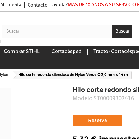
Mi cuenta
ayuda?
MAS DE 40 AÑOS A SU SERVICIO
Contacto
Buscar
Comprar STIHL
Cortacésped
Tractor Cortacéspe
Nylon
Hilo corte redondo silencioso de Nylon Verde Ø 2,0 mm x 14 m
Hilo corte redondo s
Modelo
ST00009302416