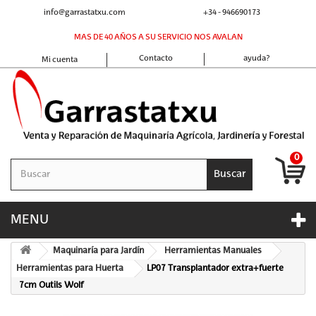
info@garrastatxu.com
+34 - 946690173
MAS DE 40 AÑOS A SU SERVICIO NOS AVALAN
Contacto
ayuda?
Mi cuenta
0
Buscar
MENU
Maquinaría para Jardín
Herramientas Manuales
Herramientas para Huerta
LP07 Transplantador extra+fuerte
7cm Outils Wolf