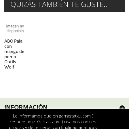
QUIZÁS TAMBIÉN TE GUSTE...
ABO Pala
con
mango de
pomo
Outils
Wolf
INFORMACIÓN
Le informamos que en garrastatxu.com (
MI CUENTA
responsable: Garrastatxu ) usamos cookies
propias y de terceros con finalidad analítica y