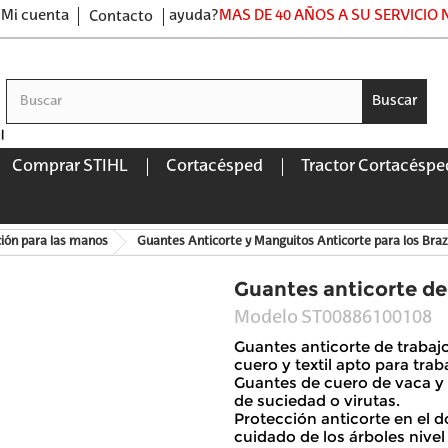
Mi cuenta
ayuda?
MAS DE 40 AÑOS A SU SERVICIO
Contacto
Buscar
Comprar STIHL
Cortacésped
Tractor Cortacéspe
ión para las manos
Guantes Anticorte y Manguitos Anticorte para los Bra
Guantes anticorte d
Modelo
ST00886100108
Guantes anticorte de trab
cuero y textil apto para tra
Guantes de cuero de vaca y t
de suciedad o virutas.
Protección anticorte en el 
cuidado de los árboles nive