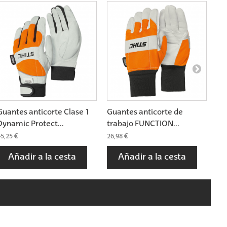
Guantes anticorte Clase 1
Guantes anticorte de
Gu
Dynamic Protect...
trabajo FUNCTION...
tr
5,25 €
26,98 €
27,
Añadir a la cesta
Añadir a la cesta