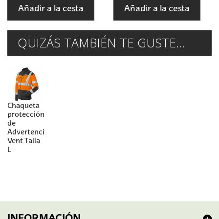
Añadir a la cesta
Añadir a la cesta
QUIZÁS TAMBIÉN TE GUSTE...
Chaqueta
protección
de
Advertencia
Vent Talla
L
INFORMACIÓN