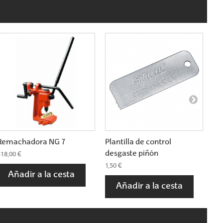
Remachadora NG 7
Plantilla de control
Pla
desgaste piñón
es
18,00 €
1,50 €
1,5
Añadir a la cesta
Añadir a la cesta