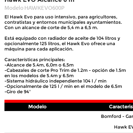
Modelo
HAWKEVO600P
El Hawk Evo para uso intensivo, para agricultores,
contratistas y entornos municipales ayuntamientos.
Con un alcance de corte de 5,4 m a 6,5 m.
Está equipado con radiador de aceite de 104 litros y
opcionalmente 125 litros, el Hawk Evo ofrece una
máquina para cada aplicación.
Características principales:
-Alcance de 5.4m, 6,0m o 6,5m
-Cabezales de corte Pro Trim de 1.2m - opción de 1.5m
en los modelos de 5.4m y 6.5m
-Sistema hidráulico independiente 104 l / min
-Opcionalmente de 125 l / min en el modelo de 6.5m
-Giro de 94º
Modelo
Caracteris
Bomford - Gar
Hawk E