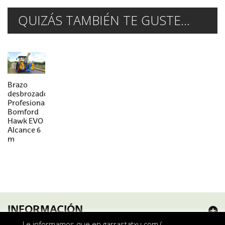
QUIZÁS TAMBIÉN TE GUSTE...
Brazo
desbrozador
Profesional
Bomford
Hawk EVO
Alcance 6
m
INFORMACIÓN
Le informamos que en garrastatxu.com (