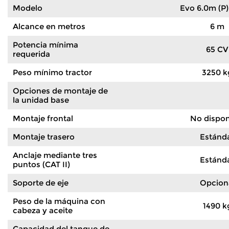
Modelo
Evo 6.0m (P) 
Alcance en metros
6 m
Potencia mínima
65 CV
requerida
Peso mínimo tractor
3250 k
Opciones de montaje de
la unidad base
Montaje frontal
No dispon
Montaje trasero
Estánd
Anclaje mediante tres
Estánd
puntos (CAT II)
Soporte de eje
Opcion
Peso de la máquina con
1490 k
cabeza y aceite
Capacidad del tanque de