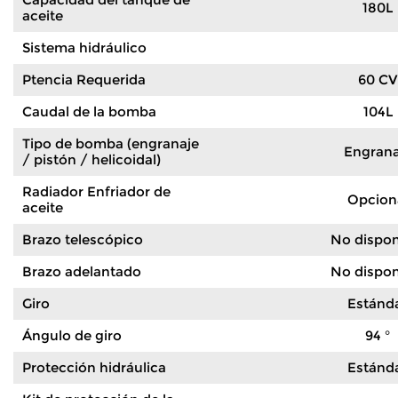
180L
aceite
Sistema hidráulico
Ptencia Requerida
60 CV
Caudal de la bomba
104L
Tipo de bomba (engranaje
Engrana
/ pistón / helicoidal)
Radiador Enfriador de
Opcion
aceite
Brazo telescópico
No dispon
Brazo adelantado
No dispon
Giro
Estánd
Ángulo de giro
94 °
Protección hidráulica
Estánd