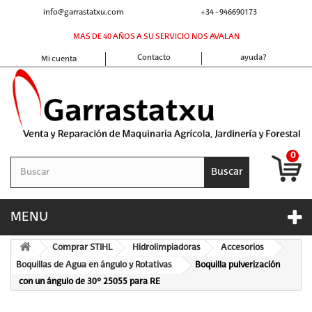
info@garrastatxu.com
+34 - 946690173
MAS DE 40 AÑOS A SU SERVICIO NOS AVALAN
Contacto
ayuda?
Mi cuenta
0
Buscar
MENU
Comprar STIHL
Hidrolimpiadoras
Accesorios
Boquillas de Agua en ángulo y Rotativas
Boquilla pulverización
con un ángulo de 30º 25055 para RE