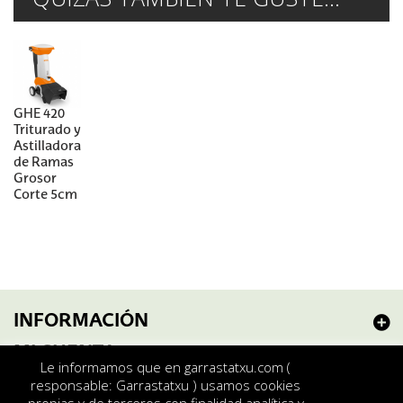
GHE 420
Triturado y
Astilladora
de Ramas
Grosor
Corte 5cm
INFORMACIÓN
MI CUENTA
Le informamos que en garrastatxu.com (
responsable: Garrastatxu ) usamos cookies
Envíos