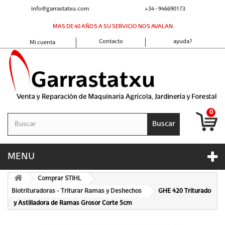
info@garrastatxu.com
+34 - 946690173
MAS DE 40 AÑOS A SU SERVICIO NOS AVALAN
Contacto
ayuda?
Mi cuenta
0
Buscar
MENU
Comprar STIHL
Biotrituradoras - Triturar Ramas y Deshechos
GHE 420 Triturado
y Astilladora de Ramas Grosor Corte 5cm