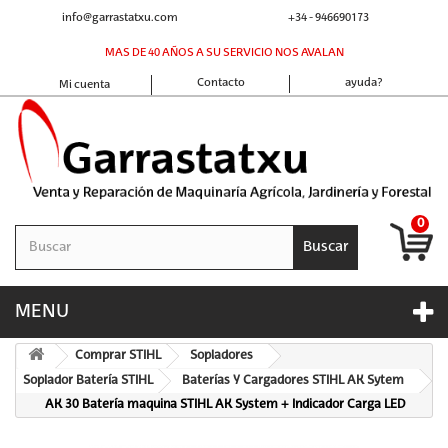
info@garrastatxu.com
+34 - 946690173
MAS DE 40 AÑOS A SU SERVICIO NOS AVALAN
Contacto
ayuda?
Mi cuenta
0
Buscar
MENU
Comprar STIHL
Sopladores
Soplador Batería STIHL
Baterías Y Cargadores STIHL AK Sytem
AK 30 Batería maquina STIHL AK System + Indicador Carga LED