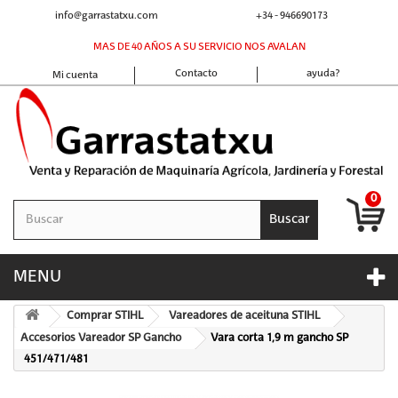
info@garrastatxu.com
+34 - 946690173
MAS DE 40 AÑOS A SU SERVICIO NOS AVALAN
Contacto
ayuda?
Mi cuenta
0
Buscar
MENU
Comprar STIHL
Vareadores de aceituna STIHL
Accesorios Vareador SP Gancho
Vara corta 1,9 m gancho SP
451/471/481