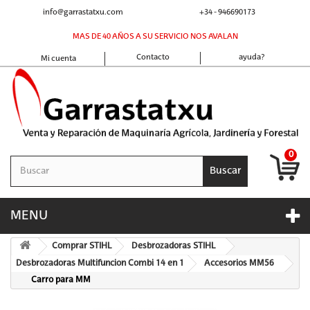
info@garrastatxu.com
+34 - 946690173
MAS DE 40 AÑOS A SU SERVICIO NOS AVALAN
Contacto
ayuda?
Mi cuenta
0
Buscar
MENU
Comprar STIHL
Desbrozadoras STIHL
Desbrozadoras Multifuncion Combi 14 en 1
Accesorios MM56
Carro para MM